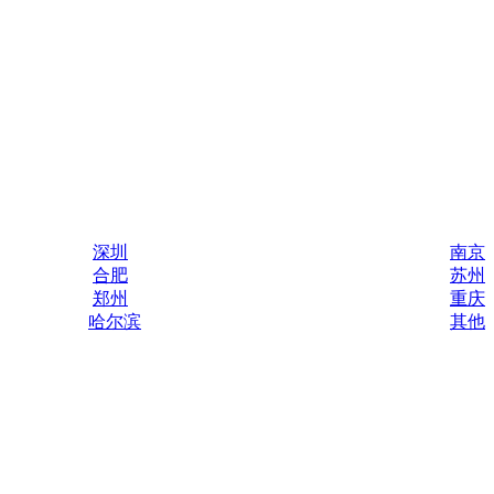
深圳
南京
合肥
苏州
郑州
重庆
哈尔滨
其他