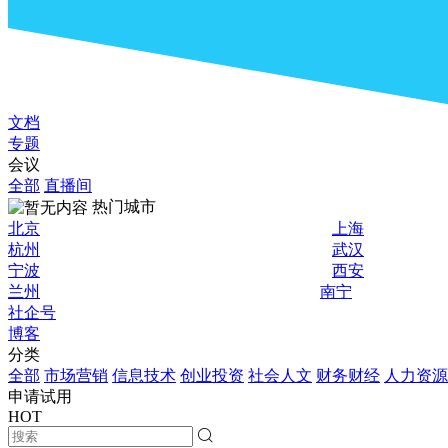
文档
专题
会议
全部
直播间
热门城市
北京
上海
杭州
武汉
宁波
西安
兰州
南宁
社企号
博客
分类
全部
市场营销
信息技术
创业投资
社会人文
财务财经
人力资源
申请试用
HOT