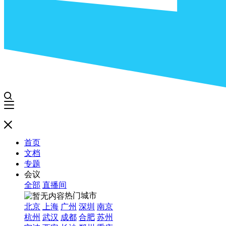
首页
文档
专题
会议
全部
直播间
热门城市
北京
上海
广州
深圳
南京
杭州
武汉
成都
合肥
苏州