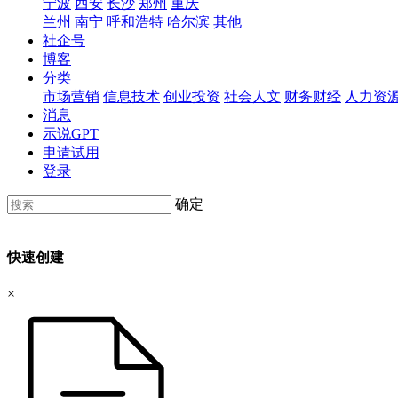
宁波
西安
长沙
郑州
重庆
兰州
南宁
呼和浩特
哈尔滨
其他
社企号
博客
分类
市场营销
信息技术
创业投资
社会人文
财务财经
人力资
消息
示说GPT
申请试用
登录
确定
快速创建
×