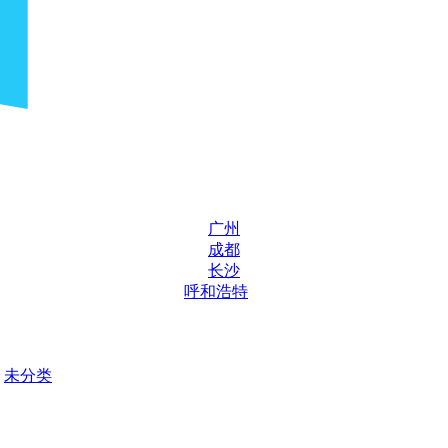
广州
成都
长沙
呼和浩特
未分类