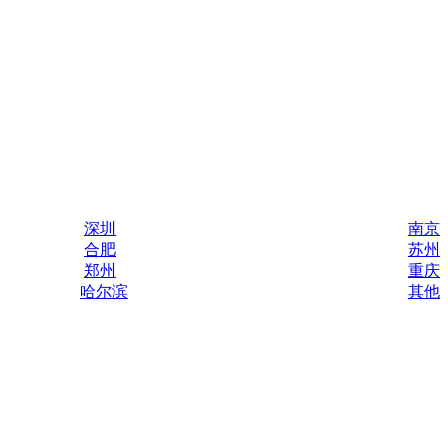
深圳
南京
合肥
苏州
郑州
重庆
哈尔滨
其他