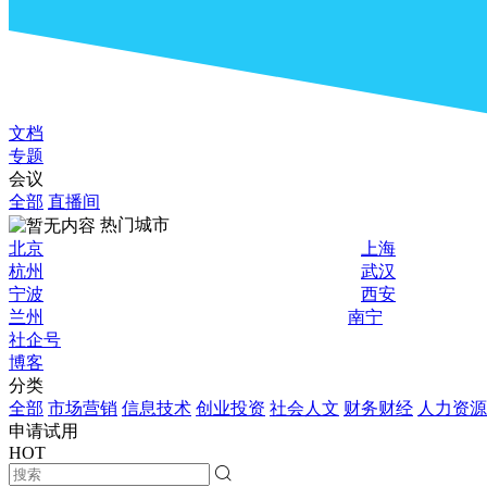
文档
专题
会议
全部
直播间
热门城市
北京
上海
杭州
武汉
宁波
西安
兰州
南宁
社企号
博客
分类
全部
市场营销
信息技术
创业投资
社会人文
财务财经
人力资源
申请试用
HOT