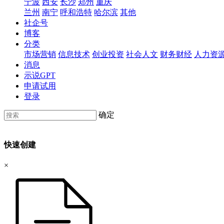
宁波
西安
长沙
郑州
重庆
兰州
南宁
呼和浩特
哈尔滨
其他
社企号
博客
分类
市场营销
信息技术
创业投资
社会人文
财务财经
人力资
消息
示说GPT
申请试用
登录
确定
快速创建
×