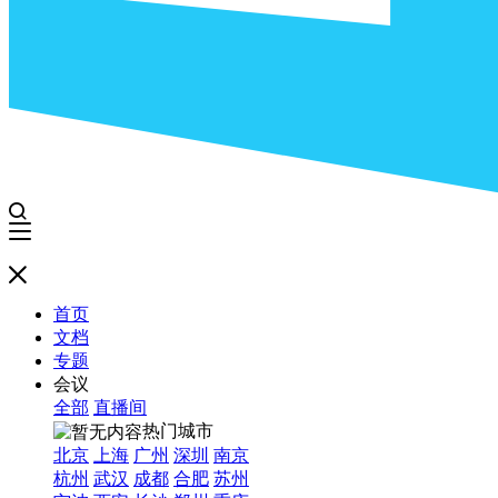
首页
文档
专题
会议
全部
直播间
热门城市
北京
上海
广州
深圳
南京
杭州
武汉
成都
合肥
苏州