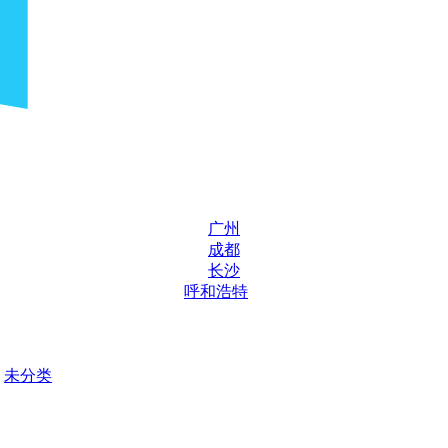
广州
成都
长沙
呼和浩特
未分类