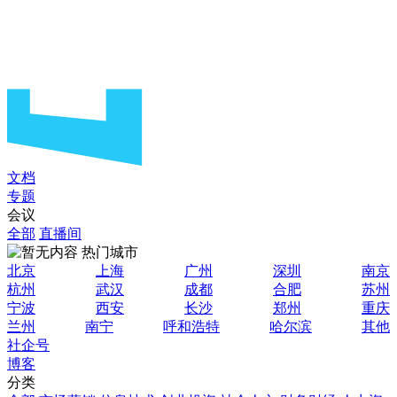
文档
专题
会议
全部
直播间
热门城市
北京
上海
广州
深圳
南京
杭州
武汉
成都
合肥
苏州
宁波
西安
长沙
郑州
重庆
兰州
南宁
呼和浩特
哈尔滨
其他
社企号
博客
分类