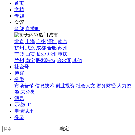
首页
文档
专题
会议
全部
直播间
热门城市
北京
上海
广州
深圳
南京
杭州
武汉
成都
合肥
苏州
宁波
西安
长沙
郑州
重庆
兰州
南宁
呼和浩特
哈尔滨
其他
社企号
博客
分类
市场营销
信息技术
创业投资
社会人文
财务财经
人力资
源
未分类
消息
示说GPT
申请试用
登录
确定