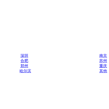
深圳
南京
合肥
苏州
郑州
重庆
哈尔滨
其他