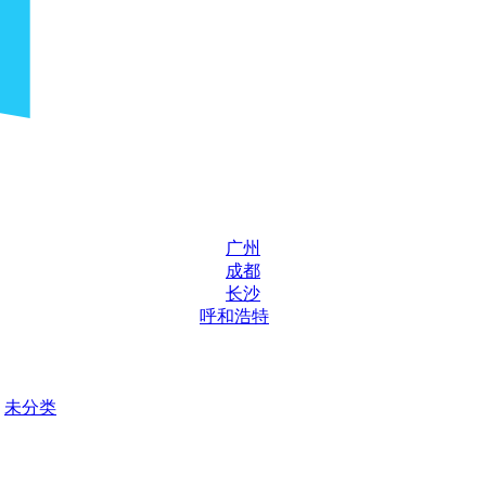
广州
成都
长沙
呼和浩特
未分类