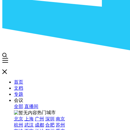
首页
文档
专题
会议
全部
直播间
热门城市
北京
上海
广州
深圳
南京
杭州
武汉
成都
合肥
苏州