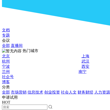
文档
专题
会议
全部
直播间
热门城市
北京
上海
杭州
武汉
宁波
西安
兰州
南宁
社企号
博客
分类
全部
市场营销
信息技术
创业投资
社会人文
财务财经
人力资源
申请试用
HOT