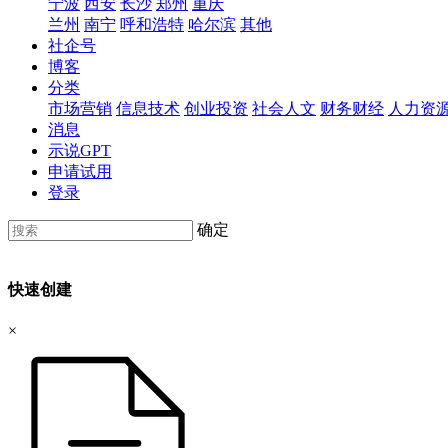
宁波
西安
长沙
郑州
重庆
兰州
南宁
呼和浩特
哈尔滨
其他
社企号
博客
分类
市场营销
信息技术
创业投资
社会人文
财务财经
人力资
消息
示说GPT
申请试用
登录
确定
快速创建
×