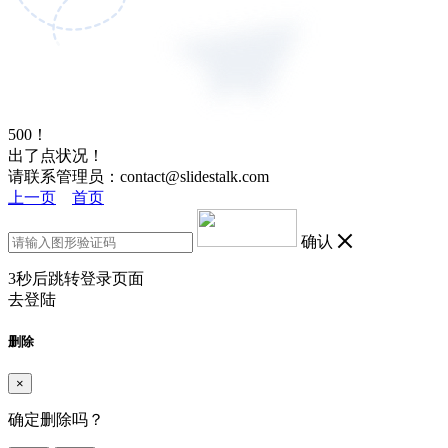
500！
出了点状况！
请联系管理员：contact@slidestalk.com
上一页
首页
确认
3
秒后跳转登录页面
去登陆
删除
×
确定删除吗？