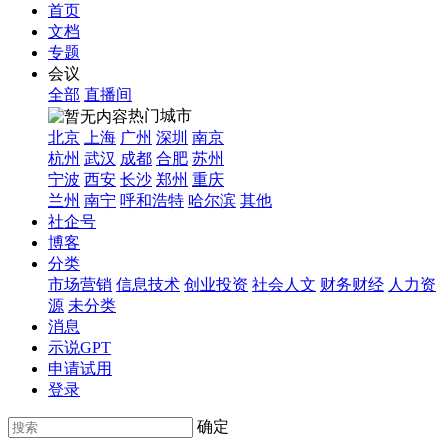
首页
文档
专题
会议
全部
直播间
热门城市
北京
上海
广州
深圳
南京
杭州
武汉
成都
合肥
苏州
宁波
西安
长沙
郑州
重庆
兰州
南宁
呼和浩特
哈尔滨
其他
社企号
博客
分类
市场营销
信息技术
创业投资
社会人文
财务财经
人力资
源
未分类
消息
示说GPT
申请试用
登录
确定