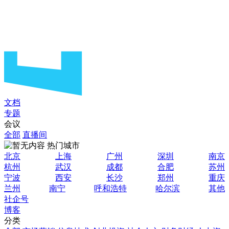
文档
专题
会议
全部
直播间
热门城市
北京
上海
广州
深圳
南京
杭州
武汉
成都
合肥
苏州
宁波
西安
长沙
郑州
重庆
兰州
南宁
呼和浩特
哈尔滨
其他
社企号
博客
分类