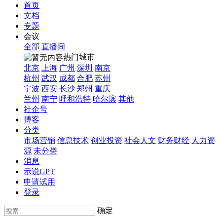
首页
文档
专题
会议
全部
直播间
热门城市
北京
上海
广州
深圳
南京
杭州
武汉
成都
合肥
苏州
宁波
西安
长沙
郑州
重庆
兰州
南宁
呼和浩特
哈尔滨
其他
社企号
博客
分类
市场营销
信息技术
创业投资
社会人文
财务财经
人力资
源
未分类
消息
示说GPT
申请试用
登录
确定