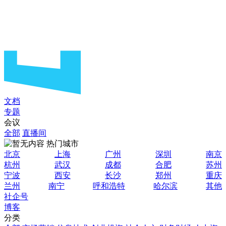
文档
专题
会议
全部
直播间
热门城市
北京
上海
广州
深圳
南京
杭州
武汉
成都
合肥
苏州
宁波
西安
长沙
郑州
重庆
兰州
南宁
呼和浩特
哈尔滨
其他
社企号
博客
分类