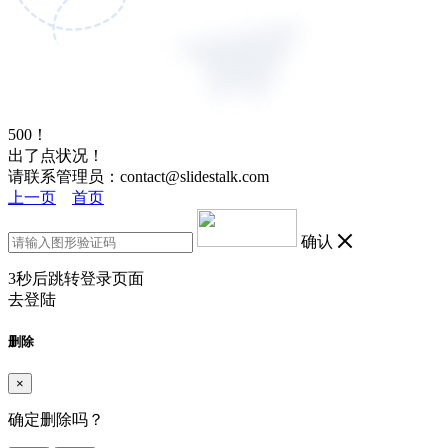
500！
出了点状况！
请联系管理员：contact@slidestalk.com
上一页
首页
确认
3
秒后跳转登录页面
去登陆
删除
×
确定删除吗？