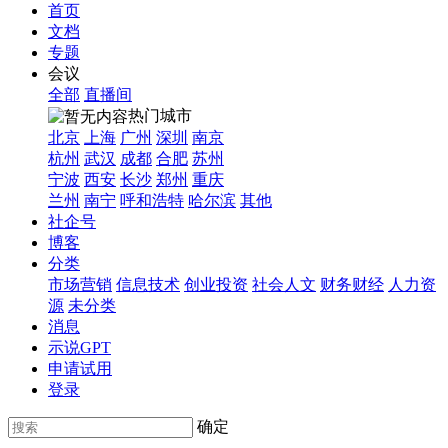
首页
文档
专题
会议
全部
直播间
热门城市
北京
上海
广州
深圳
南京
杭州
武汉
成都
合肥
苏州
宁波
西安
长沙
郑州
重庆
兰州
南宁
呼和浩特
哈尔滨
其他
社企号
博客
分类
市场营销
信息技术
创业投资
社会人文
财务财经
人力资
源
未分类
消息
示说GPT
申请试用
登录
确定