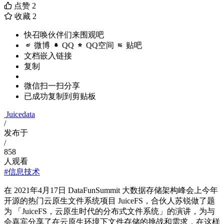
点赞
2
收藏
2
快召唤伙伴们来围观吧
微博
QQ
QQ空间
贴吧
文档嵌入链接
复制
微信扫一扫分享
已成功复制到剪贴板
Juicedata
/
发布于
/
858
人观看
#信息技术
在 2021年4月17日 DataFunSummit 大数据存储架构峰会上今年
开源的热门云原生文件系统项目 JuiceFS，合伙人苏锐做了题
为 「JuiceFS，云原生时代的分布式文件系统」的演讲，为与
会嘉宾分享了在云原生环境下文件存储的挑战和需求，在这样