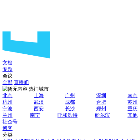
文档
专题
会议
全部
直播间
热门城市
北京
上海
广州
深圳
南京
杭州
武汉
成都
合肥
苏州
宁波
西安
长沙
郑州
重庆
兰州
南宁
呼和浩特
哈尔滨
其他
社企号
博客
分类