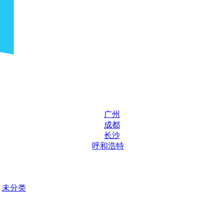
广州
成都
长沙
呼和浩特
未分类