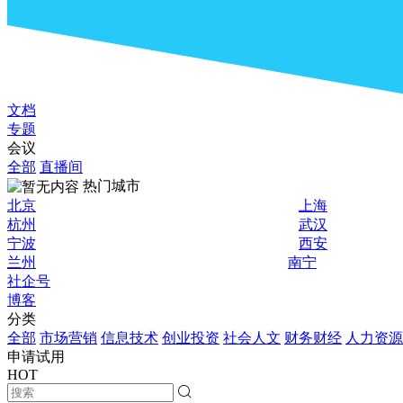
文档
专题
会议
全部
直播间
热门城市
北京
上海
杭州
武汉
宁波
西安
兰州
南宁
社企号
博客
分类
全部
市场营销
信息技术
创业投资
社会人文
财务财经
人力资源
申请试用
HOT