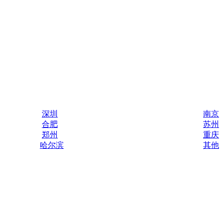
深圳
南京
合肥
苏州
郑州
重庆
哈尔滨
其他