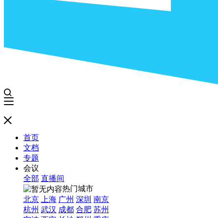
首页
文档
专题
会议
全部
直播间
热门城市
北京
上海
广州
深圳
南京
杭州
武汉
成都
合肥
苏州