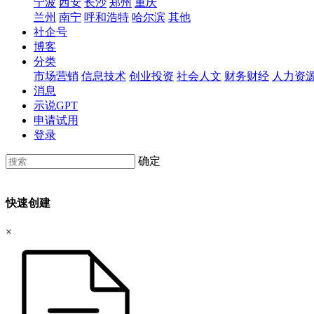
宁波
西安
长沙
郑州
重庆
兰州
南宁
呼和浩特
哈尔滨
其他
社企号
博客
分类
市场营销
信息技术
创业投资
社会人文
财务财经
人力资
消息
示说GPT
申请试用
登录
确定
快速创建
×