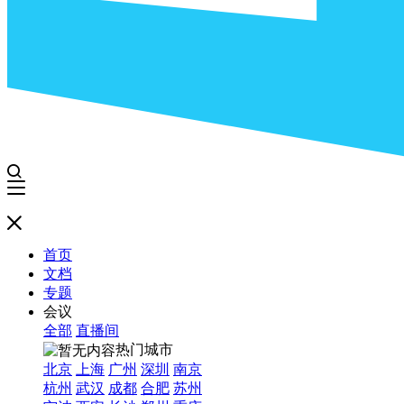
首页
文档
专题
会议
全部
直播间
热门城市
北京
上海
广州
深圳
南京
杭州
武汉
成都
合肥
苏州