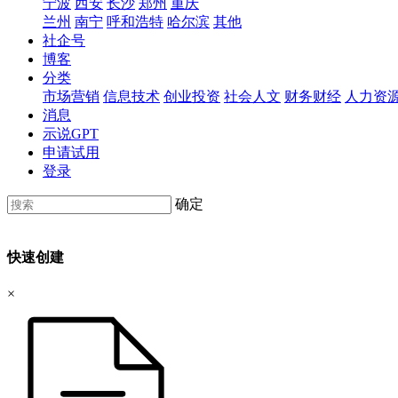
宁波
西安
长沙
郑州
重庆
兰州
南宁
呼和浩特
哈尔滨
其他
社企号
博客
分类
市场营销
信息技术
创业投资
社会人文
财务财经
人力资
消息
示说GPT
申请试用
登录
确定
快速创建
×