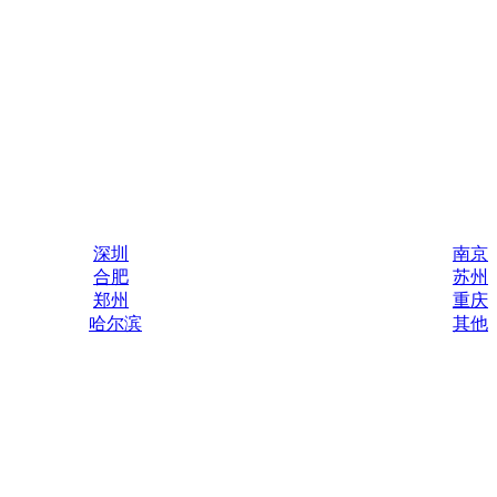
深圳
南京
合肥
苏州
郑州
重庆
哈尔滨
其他