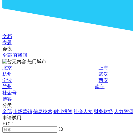
文档
专题
会议
全部
直播间
热门城市
北京
上海
杭州
武汉
宁波
西安
兰州
南宁
社企号
博客
分类
全部
市场营销
信息技术
创业投资
社会人文
财务财经
人力资源
申请试用
HOT