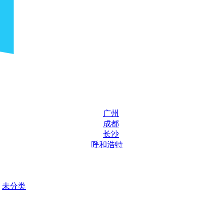
广州
成都
长沙
呼和浩特
未分类