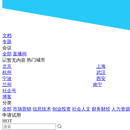
文档
专题
会议
全部
直播间
热门城市
北京
上海
杭州
武汉
宁波
西安
兰州
南宁
社企号
博客
分类
全部
市场营销
信息技术
创业投资
社会人文
财务财经
人力资源
申请试用
HOT