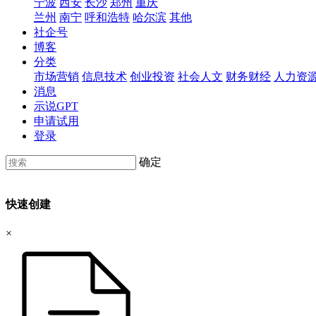
宁波
西安
长沙
郑州
重庆
兰州
南宁
呼和浩特
哈尔滨
其他
社企号
博客
分类
市场营销
信息技术
创业投资
社会人文
财务财经
人力资
消息
示说GPT
申请试用
登录
确定
快速创建
×