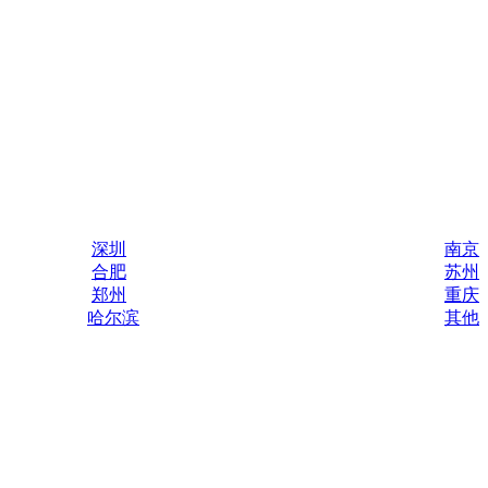
深圳
南京
合肥
苏州
郑州
重庆
哈尔滨
其他