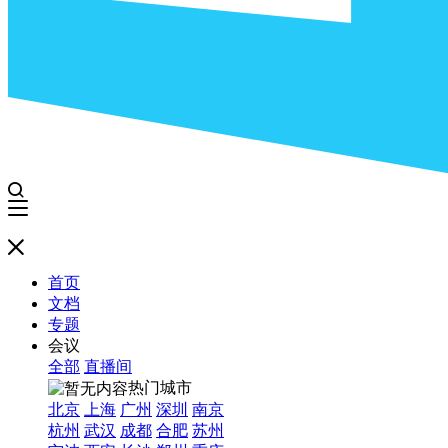
首页
文档
专题
会议
全部
直播间
热门城市
北京
上海
广州
深圳
南京
杭州
武汉
成都
合肥
苏州