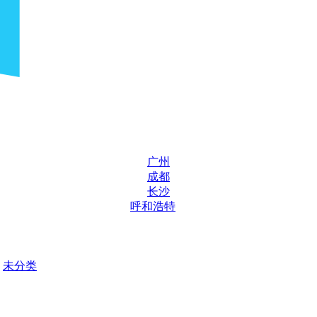
广州
成都
长沙
呼和浩特
未分类