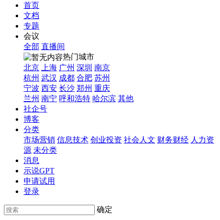
首页
文档
专题
会议
全部
直播间
热门城市
北京
上海
广州
深圳
南京
杭州
武汉
成都
合肥
苏州
宁波
西安
长沙
郑州
重庆
兰州
南宁
呼和浩特
哈尔滨
其他
社企号
博客
分类
市场营销
信息技术
创业投资
社会人文
财务财经
人力资
源
未分类
消息
示说GPT
申请试用
登录
确定