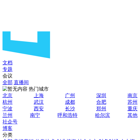
文档
专题
会议
全部
直播间
热门城市
北京
上海
广州
深圳
南京
杭州
武汉
成都
合肥
苏州
宁波
西安
长沙
郑州
重庆
兰州
南宁
呼和浩特
哈尔滨
其他
社企号
博客
分类