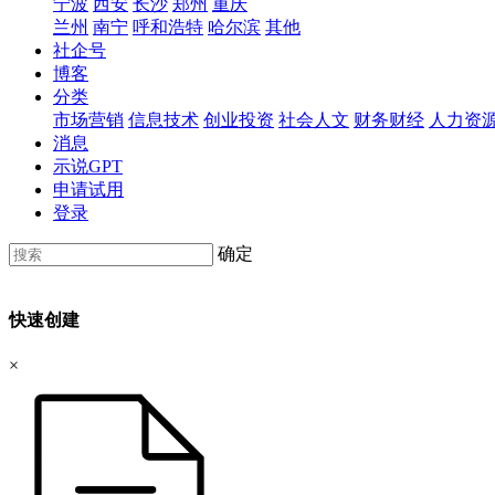
宁波
西安
长沙
郑州
重庆
兰州
南宁
呼和浩特
哈尔滨
其他
社企号
博客
分类
市场营销
信息技术
创业投资
社会人文
财务财经
人力资
消息
示说GPT
申请试用
登录
确定
快速创建
×