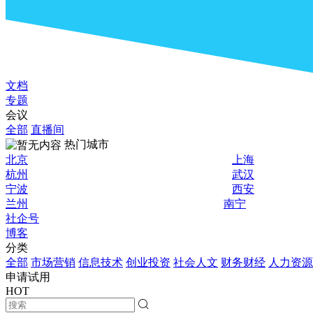
文档
专题
会议
全部
直播间
热门城市
北京
上海
杭州
武汉
宁波
西安
兰州
南宁
社企号
博客
分类
全部
市场营销
信息技术
创业投资
社会人文
财务财经
人力资源
申请试用
HOT