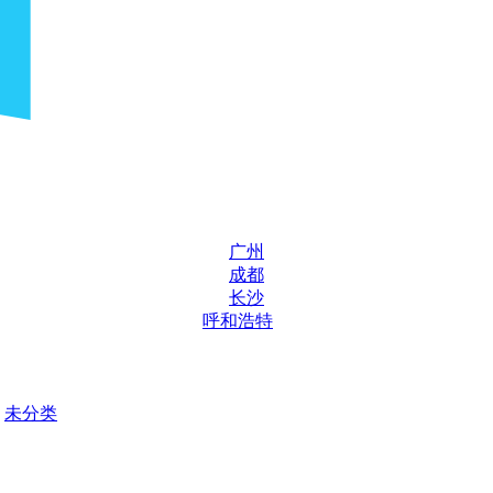
广州
成都
长沙
呼和浩特
未分类