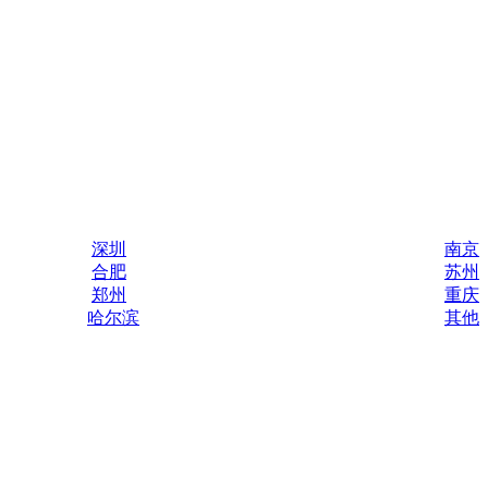
深圳
南京
合肥
苏州
郑州
重庆
哈尔滨
其他