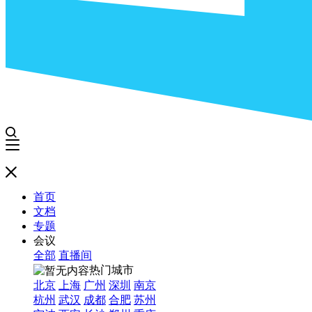
首页
文档
专题
会议
全部
直播间
热门城市
北京
上海
广州
深圳
南京
杭州
武汉
成都
合肥
苏州