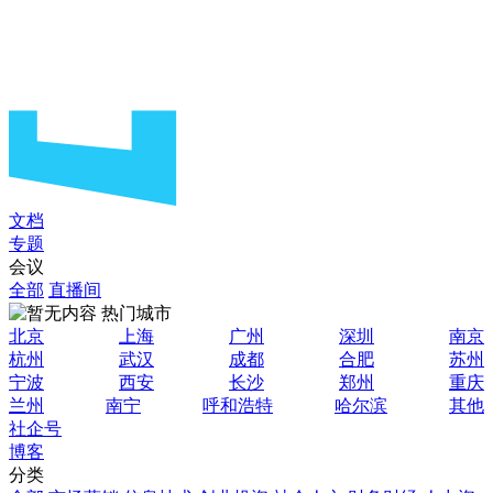
文档
专题
会议
全部
直播间
热门城市
北京
上海
广州
深圳
南京
杭州
武汉
成都
合肥
苏州
宁波
西安
长沙
郑州
重庆
兰州
南宁
呼和浩特
哈尔滨
其他
社企号
博客
分类