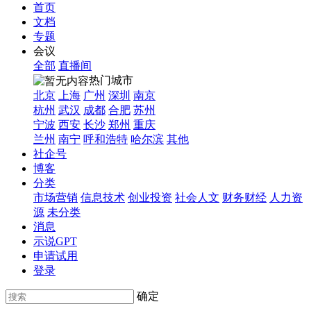
首页
文档
专题
会议
全部
直播间
热门城市
北京
上海
广州
深圳
南京
杭州
武汉
成都
合肥
苏州
宁波
西安
长沙
郑州
重庆
兰州
南宁
呼和浩特
哈尔滨
其他
社企号
博客
分类
市场营销
信息技术
创业投资
社会人文
财务财经
人力资
源
未分类
消息
示说GPT
申请试用
登录
确定