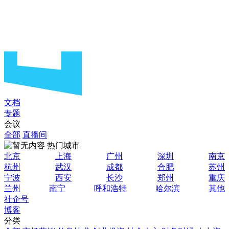
文档
专题
会议
全部
直播间
热门城市
北京
上海
广州
深圳
南京
杭州
武汉
成都
合肥
苏州
宁波
西安
长沙
郑州
重庆
兰州
南宁
呼和浩特
哈尔滨
其他
社企号
博客
分类