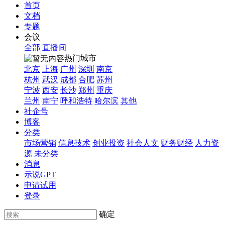
首页
文档
专题
会议
全部
直播间
热门城市
北京
上海
广州
深圳
南京
杭州
武汉
成都
合肥
苏州
宁波
西安
长沙
郑州
重庆
兰州
南宁
呼和浩特
哈尔滨
其他
社企号
博客
分类
市场营销
信息技术
创业投资
社会人文
财务财经
人力资
源
未分类
消息
示说GPT
申请试用
登录
确定