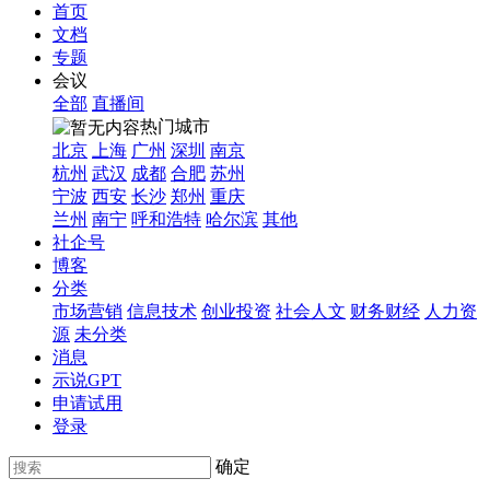
首页
文档
专题
会议
全部
直播间
热门城市
北京
上海
广州
深圳
南京
杭州
武汉
成都
合肥
苏州
宁波
西安
长沙
郑州
重庆
兰州
南宁
呼和浩特
哈尔滨
其他
社企号
博客
分类
市场营销
信息技术
创业投资
社会人文
财务财经
人力资
源
未分类
消息
示说GPT
申请试用
登录
确定