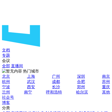
文档
专题
会议
全部
直播间
热门城市
北京
上海
广州
深圳
南京
杭州
武汉
成都
合肥
苏州
宁波
西安
长沙
郑州
重庆
兰州
南宁
呼和浩特
哈尔滨
其他
社企号
博客
分类