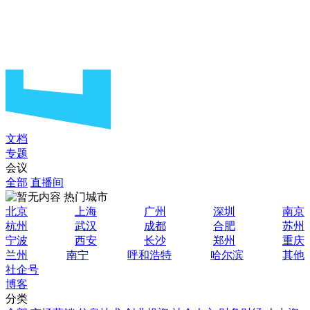
文档
专题
会议
全部
直播间
热门城市
北京
上海
广州
深圳
南京
杭州
武汉
成都
合肥
苏州
宁波
西安
长沙
郑州
重庆
兰州
南宁
呼和浩特
哈尔滨
其他
社企号
博客
分类