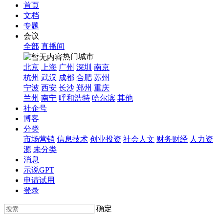
首页
文档
专题
会议
全部
直播间
热门城市
北京
上海
广州
深圳
南京
杭州
武汉
成都
合肥
苏州
宁波
西安
长沙
郑州
重庆
兰州
南宁
呼和浩特
哈尔滨
其他
社企号
博客
分类
市场营销
信息技术
创业投资
社会人文
财务财经
人力资
源
未分类
消息
示说GPT
申请试用
登录
确定