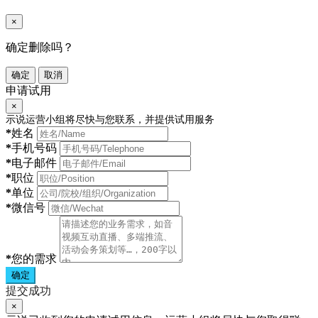
×
确定删除吗？
确定
取消
申请试用
×
示说运营小组将尽快与您联系，并提供试用服务
*
姓名
*
手机号码
*
电子邮件
*
职位
*
单位
*
微信号
*
您的需求
确定
提交成功
×