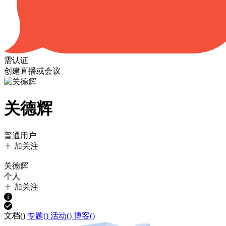
需认证
创建直播或会议
关德辉
普通用户
加关注
关德辉
个人
加关注
文档(
)
专题(
)
活动(
)
博客(
)