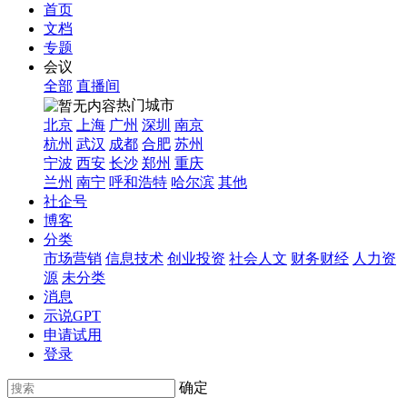
首页
文档
专题
会议
全部
直播间
热门城市
北京
上海
广州
深圳
南京
杭州
武汉
成都
合肥
苏州
宁波
西安
长沙
郑州
重庆
兰州
南宁
呼和浩特
哈尔滨
其他
社企号
博客
分类
市场营销
信息技术
创业投资
社会人文
财务财经
人力资
源
未分类
消息
示说GPT
申请试用
登录
确定