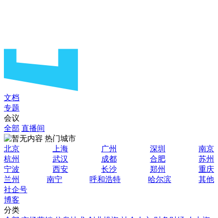
文档
专题
会议
全部
直播间
热门城市
北京
上海
广州
深圳
南京
杭州
武汉
成都
合肥
苏州
宁波
西安
长沙
郑州
重庆
兰州
南宁
呼和浩特
哈尔滨
其他
社企号
博客
分类