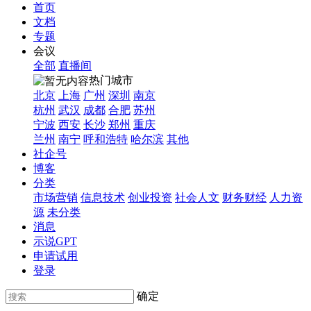
首页
文档
专题
会议
全部
直播间
热门城市
北京
上海
广州
深圳
南京
杭州
武汉
成都
合肥
苏州
宁波
西安
长沙
郑州
重庆
兰州
南宁
呼和浩特
哈尔滨
其他
社企号
博客
分类
市场营销
信息技术
创业投资
社会人文
财务财经
人力资
源
未分类
消息
示说GPT
申请试用
登录
确定