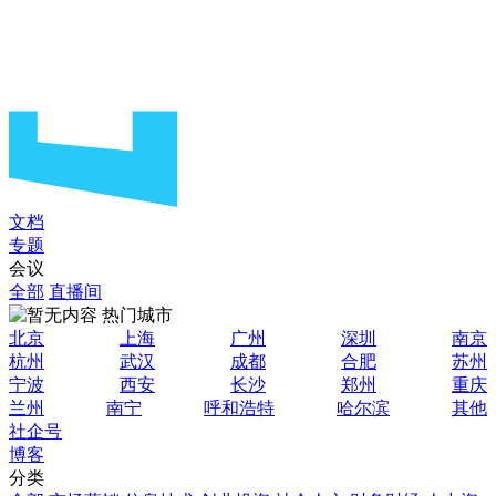
文档
专题
会议
全部
直播间
热门城市
北京
上海
广州
深圳
南京
杭州
武汉
成都
合肥
苏州
宁波
西安
长沙
郑州
重庆
兰州
南宁
呼和浩特
哈尔滨
其他
社企号
博客
分类