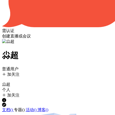
需认证
创建直播或会议
尛超
普通用户
加关注
尛超
个人
加关注
文档(
)
专题(
)
活动(
)
博客(
)