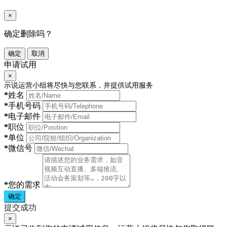
×
确定删除吗？
确定
取消
申请试用
×
示说运营小组将尽快与您联系，并提供试用服务
*
姓名
*
手机号码
*
电子邮件
*
职位
*
单位
*
微信号
*
您的需求
确定
提交成功
×