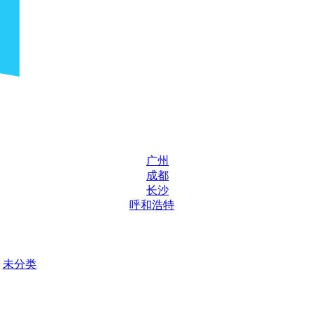
广州
成都
长沙
呼和浩特
未分类