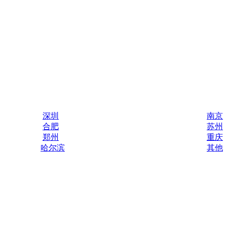
深圳
南京
合肥
苏州
郑州
重庆
哈尔滨
其他