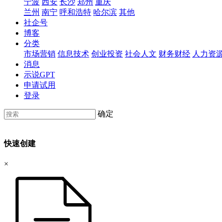
宁波
西安
长沙
郑州
重庆
兰州
南宁
呼和浩特
哈尔滨
其他
社企号
博客
分类
市场营销
信息技术
创业投资
社会人文
财务财经
人力资
消息
示说GPT
申请试用
登录
确定
快速创建
×