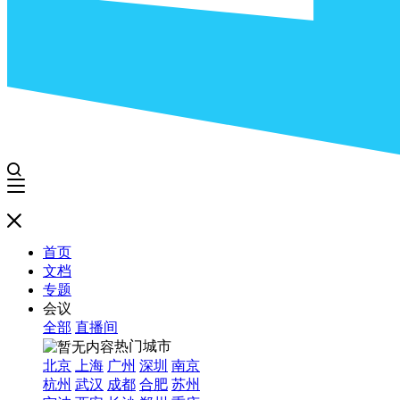
首页
文档
专题
会议
全部
直播间
热门城市
北京
上海
广州
深圳
南京
杭州
武汉
成都
合肥
苏州