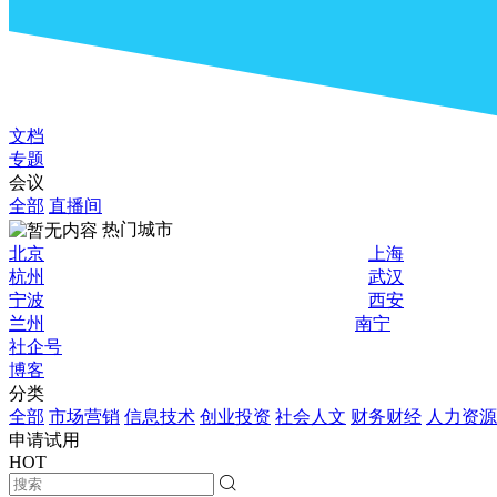
文档
专题
会议
全部
直播间
热门城市
北京
上海
杭州
武汉
宁波
西安
兰州
南宁
社企号
博客
分类
全部
市场营销
信息技术
创业投资
社会人文
财务财经
人力资源
申请试用
HOT