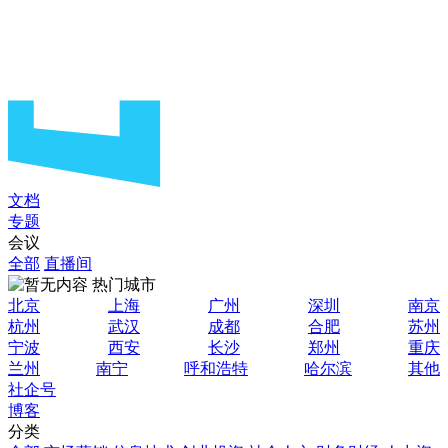
文档
专题
会议
全部
直播间
热门城市
北京
上海
广州
深圳
南京
杭州
武汉
成都
合肥
苏州
宁波
西安
长沙
郑州
重庆
兰州
南宁
呼和浩特
哈尔滨
其他
社企号
博客
分类