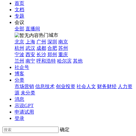
首页
文档
专题
会议
全部
直播间
热门城市
北京
上海
广州
深圳
南京
杭州
武汉
成都
合肥
苏州
宁波
西安
长沙
郑州
重庆
兰州
南宁
呼和浩特
哈尔滨
其他
社企号
博客
分类
市场营销
信息技术
创业投资
社会人文
财务财经
人力资
源
未分类
消息
示说GPT
申请试用
登录
确定