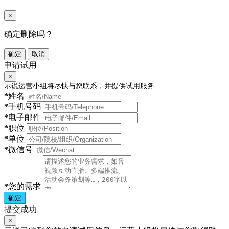
×
确定删除吗？
确定
取消
申请试用
×
示说运营小组将尽快与您联系，并提供试用服务
*
姓名
*
手机号码
*
电子邮件
*
职位
*
单位
*
微信号
*
您的需求
确定
提交成功
×