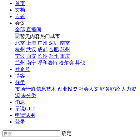
首页
文档
专题
会议
全部
直播间
热门城市
北京
上海
广州
深圳
南京
杭州
武汉
成都
合肥
苏州
宁波
西安
长沙
郑州
重庆
兰州
南宁
呼和浩特
哈尔滨
其他
社企号
博客
分类
市场营销
信息技术
创业投资
社会人文
财务财经
人力资
源
未分类
消息
示说GPT
申请试用
登录
确定