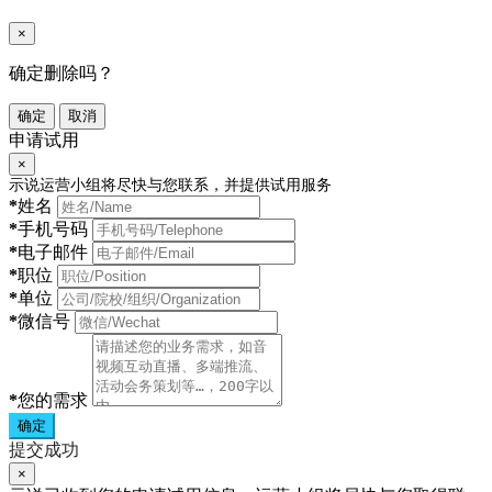
×
确定删除吗？
确定
取消
申请试用
×
示说运营小组将尽快与您联系，并提供试用服务
*
姓名
*
手机号码
*
电子邮件
*
职位
*
单位
*
微信号
*
您的需求
确定
提交成功
×