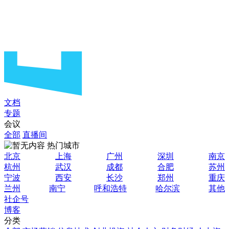
文档
专题
会议
全部
直播间
热门城市
北京
上海
广州
深圳
南京
杭州
武汉
成都
合肥
苏州
宁波
西安
长沙
郑州
重庆
兰州
南宁
呼和浩特
哈尔滨
其他
社企号
博客
分类