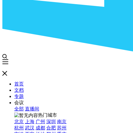
首页
文档
专题
会议
全部
直播间
热门城市
北京
上海
广州
深圳
南京
杭州
武汉
成都
合肥
苏州