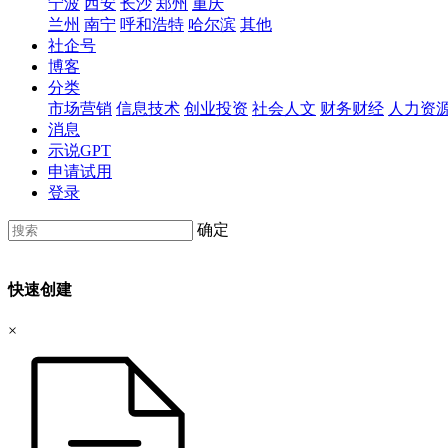
宁波
西安
长沙
郑州
重庆
兰州
南宁
呼和浩特
哈尔滨
其他
社企号
博客
分类
市场营销
信息技术
创业投资
社会人文
财务财经
人力资
消息
示说GPT
申请试用
登录
确定
快速创建
×