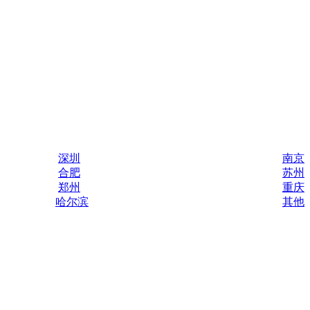
深圳
南京
合肥
苏州
郑州
重庆
哈尔滨
其他