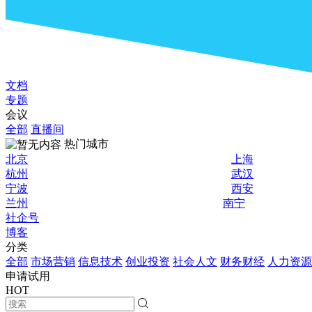
文档
专题
会议
全部
直播间
热门城市
北京
上海
杭州
武汉
宁波
西安
兰州
南宁
社企号
博客
分类
全部
市场营销
信息技术
创业投资
社会人文
财务财经
人力资源
申请试用
HOT