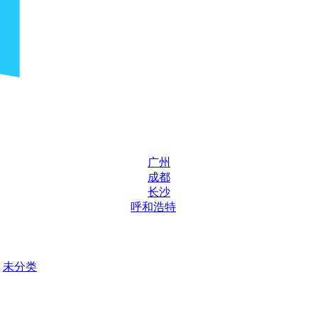
广州
成都
长沙
呼和浩特
未分类