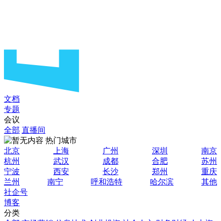
文档
专题
会议
全部
直播间
热门城市
北京
上海
广州
深圳
南京
杭州
武汉
成都
合肥
苏州
宁波
西安
长沙
郑州
重庆
兰州
南宁
呼和浩特
哈尔滨
其他
社企号
博客
分类