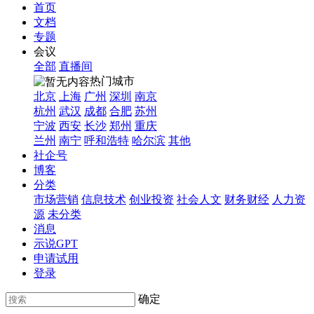
首页
文档
专题
会议
全部
直播间
热门城市
北京
上海
广州
深圳
南京
杭州
武汉
成都
合肥
苏州
宁波
西安
长沙
郑州
重庆
兰州
南宁
呼和浩特
哈尔滨
其他
社企号
博客
分类
市场营销
信息技术
创业投资
社会人文
财务财经
人力资
源
未分类
消息
示说GPT
申请试用
登录
确定