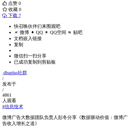
点赞
0
收藏
0
下载 7
快召唤伙伴们来围观吧
微博
QQ
QQ空间
贴吧
文档嵌入链接
复制
微信扫一扫分享
已成功复制到剪贴板
dbaplus社群
/
发布于
/
4861
人观看
#信息技术
微博广告大数据团队负责人彭冬分享《数据驱动价值：微博广
告收入增长之道》