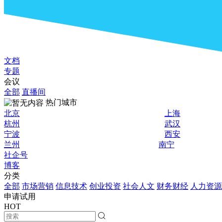
文档
专题
会议
全部
直播间
热门城市
北京
上海
杭州
武汉
宁波
西安
兰州
南宁
社企号
博客
分类
全部
市场营销
信息技术
创业投资
社会人文
财务财经
人力资源
申请试用
HOT