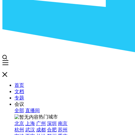
首页
文档
专题
会议
全部
直播间
热门城市
北京
上海
广州
深圳
南京
杭州
武汉
成都
合肥
苏州