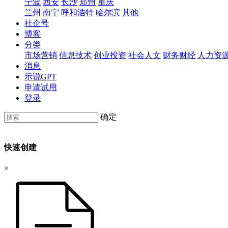
宁波
西安
长沙
郑州
重庆
兰州
南宁
呼和浩特
哈尔滨
其他
社企号
博客
分类
市场营销
信息技术
创业投资
社会人文
财务财经
人力资
消息
示说GPT
申请试用
登录
确定
快速创建
×