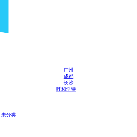
广州
成都
长沙
呼和浩特
未分类