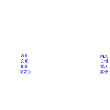
深圳
南京
合肥
苏州
郑州
重庆
哈尔滨
其他