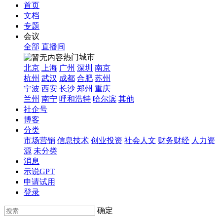
首页
文档
专题
会议
全部
直播间
热门城市
北京
上海
广州
深圳
南京
杭州
武汉
成都
合肥
苏州
宁波
西安
长沙
郑州
重庆
兰州
南宁
呼和浩特
哈尔滨
其他
社企号
博客
分类
市场营销
信息技术
创业投资
社会人文
财务财经
人力资
源
未分类
消息
示说GPT
申请试用
登录
确定