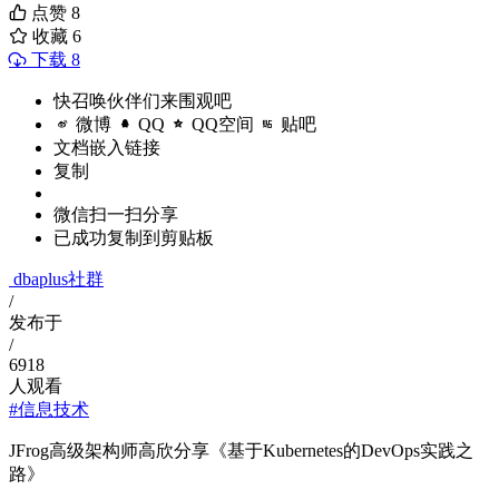
点赞
8
收藏
6
下载 8
快召唤伙伴们来围观吧
微博
QQ
QQ空间
贴吧
文档嵌入链接
复制
微信扫一扫分享
已成功复制到剪贴板
dbaplus社群
/
发布于
/
6918
人观看
#信息技术
JFrog高级架构师高欣分享《基于Kubernetes的DevOps实践之
路》