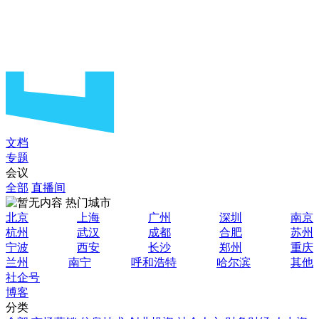
文档
专题
会议
全部
直播间
热门城市
北京
上海
广州
深圳
南京
杭州
武汉
成都
合肥
苏州
宁波
西安
长沙
郑州
重庆
兰州
南宁
呼和浩特
哈尔滨
其他
社企号
博客
分类