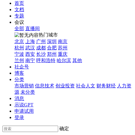
首页
文档
专题
会议
全部
直播间
热门城市
北京
上海
广州
深圳
南京
杭州
武汉
成都
合肥
苏州
宁波
西安
长沙
郑州
重庆
兰州
南宁
呼和浩特
哈尔滨
其他
社企号
博客
分类
市场营销
信息技术
创业投资
社会人文
财务财经
人力资
源
未分类
消息
示说GPT
申请试用
登录
确定