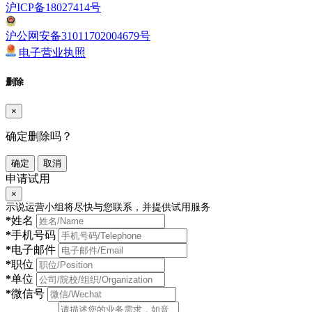
沪ICP备18027414号
沪公网安备31011702004679号
电子营业执照
删除
×
确定删除吗？
确定
取消
申请试用
×
示说运营小组将尽快与您联系，并提供试用服务
*
姓名
*
手机号码
*
电子邮件
*
职位
*
单位
*
微信号