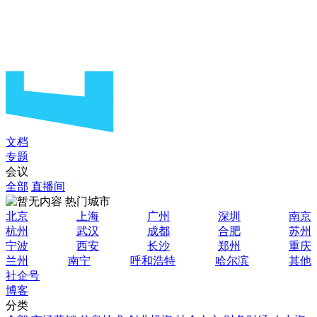
文档
专题
会议
全部
直播间
热门城市
北京
上海
广州
深圳
南京
杭州
武汉
成都
合肥
苏州
宁波
西安
长沙
郑州
重庆
兰州
南宁
呼和浩特
哈尔滨
其他
社企号
博客
分类