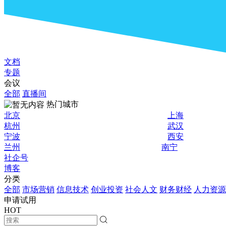
文档
专题
会议
全部
直播间
热门城市
北京
上海
杭州
武汉
宁波
西安
兰州
南宁
社企号
博客
分类
全部
市场营销
信息技术
创业投资
社会人文
财务财经
人力资源
申请试用
HOT