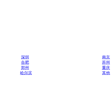
深圳
南京
合肥
苏州
郑州
重庆
哈尔滨
其他