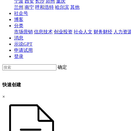
宁波
西安
长沙
郑州
重庆
兰州
南宁
呼和浩特
哈尔滨
其他
社企号
博客
分类
市场营销
信息技术
创业投资
社会人文
财务财经
人力资
消息
示说GPT
申请试用
登录
确定
快速创建
×