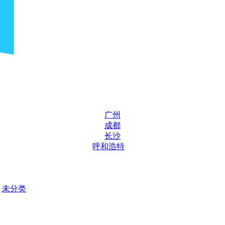
广州
成都
长沙
呼和浩特
未分类