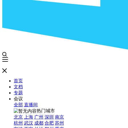
首页
文档
专题
会议
全部
直播间
热门城市
北京
上海
广州
深圳
南京
杭州
武汉
成都
合肥
苏州