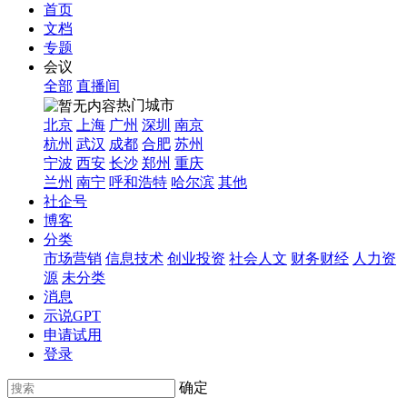
首页
文档
专题
会议
全部
直播间
热门城市
北京
上海
广州
深圳
南京
杭州
武汉
成都
合肥
苏州
宁波
西安
长沙
郑州
重庆
兰州
南宁
呼和浩特
哈尔滨
其他
社企号
博客
分类
市场营销
信息技术
创业投资
社会人文
财务财经
人力资
源
未分类
消息
示说GPT
申请试用
登录
确定