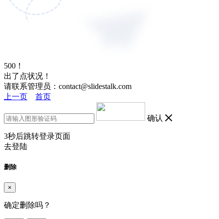
500！
出了点状况！
请联系管理员：contact@slidestalk.com
上一页
首页
确认
3
秒后跳转登录页面
去登陆
删除
×
确定删除吗？