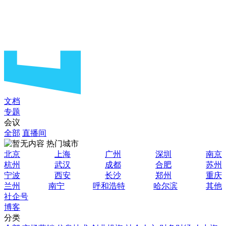
文档
专题
会议
全部
直播间
热门城市
北京
上海
广州
深圳
南京
杭州
武汉
成都
合肥
苏州
宁波
西安
长沙
郑州
重庆
兰州
南宁
呼和浩特
哈尔滨
其他
社企号
博客
分类