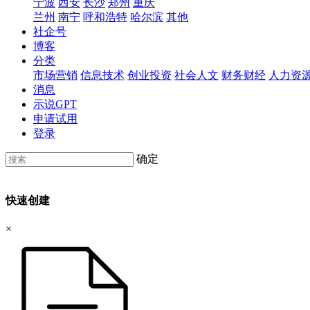
宁波
西安
长沙
郑州
重庆
兰州
南宁
呼和浩特
哈尔滨
其他
社企号
博客
分类
市场营销
信息技术
创业投资
社会人文
财务财经
人力资
消息
示说GPT
申请试用
登录
确定
快速创建
×