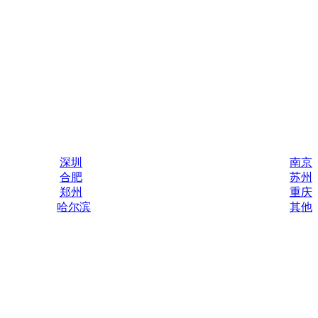
深圳
南京
合肥
苏州
郑州
重庆
哈尔滨
其他