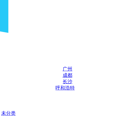
广州
成都
长沙
呼和浩特
未分类