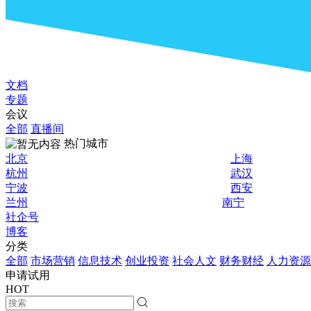
文档
专题
会议
全部
直播间
热门城市
北京
上海
杭州
武汉
宁波
西安
兰州
南宁
社企号
博客
分类
全部
市场营销
信息技术
创业投资
社会人文
财务财经
人力资源
申请试用
HOT