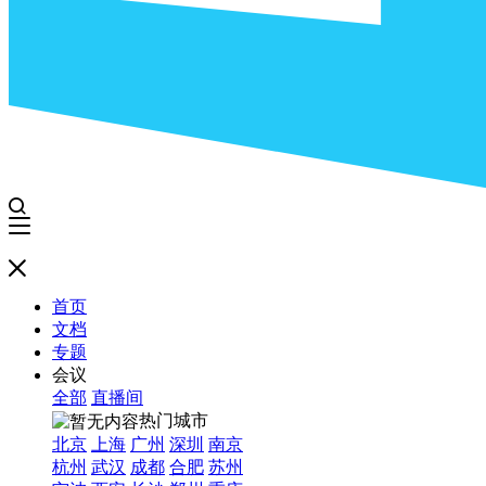
首页
文档
专题
会议
全部
直播间
热门城市
北京
上海
广州
深圳
南京
杭州
武汉
成都
合肥
苏州