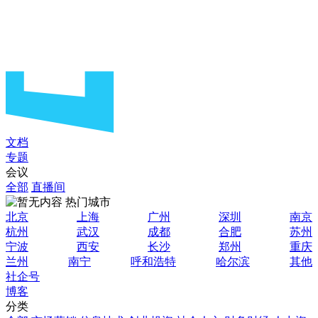
文档
专题
会议
全部
直播间
热门城市
北京
上海
广州
深圳
南京
杭州
武汉
成都
合肥
苏州
宁波
西安
长沙
郑州
重庆
兰州
南宁
呼和浩特
哈尔滨
其他
社企号
博客
分类