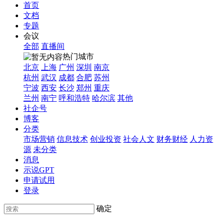
首页
文档
专题
会议
全部
直播间
热门城市
北京
上海
广州
深圳
南京
杭州
武汉
成都
合肥
苏州
宁波
西安
长沙
郑州
重庆
兰州
南宁
呼和浩特
哈尔滨
其他
社企号
博客
分类
市场营销
信息技术
创业投资
社会人文
财务财经
人力资
源
未分类
消息
示说GPT
申请试用
登录
确定