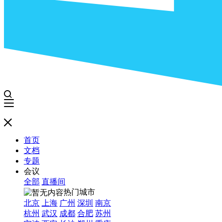
首页
文档
专题
会议
全部
直播间
热门城市
北京
上海
广州
深圳
南京
杭州
武汉
成都
合肥
苏州