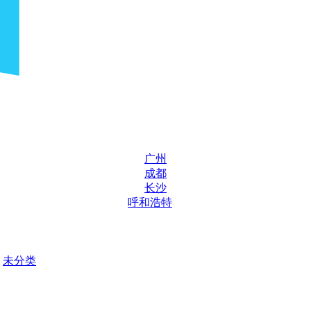
广州
成都
长沙
呼和浩特
未分类