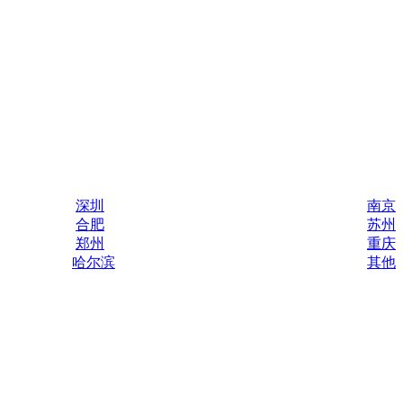
深圳
南京
合肥
苏州
郑州
重庆
哈尔滨
其他