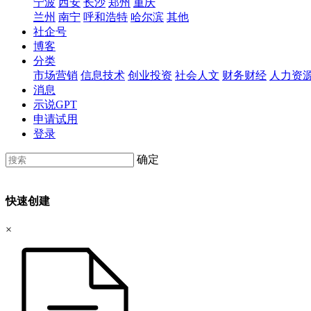
宁波
西安
长沙
郑州
重庆
兰州
南宁
呼和浩特
哈尔滨
其他
社企号
博客
分类
市场营销
信息技术
创业投资
社会人文
财务财经
人力资
消息
示说GPT
申请试用
登录
确定
快速创建
×