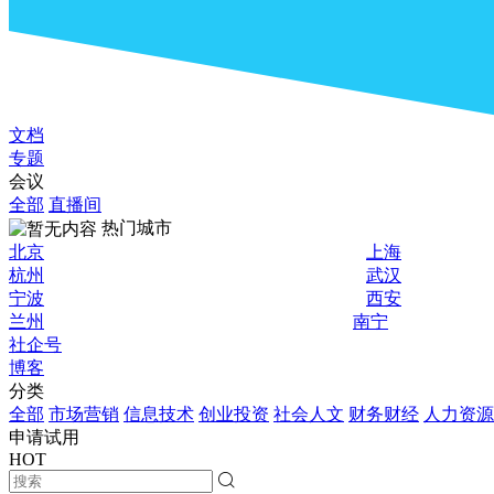
文档
专题
会议
全部
直播间
热门城市
北京
上海
杭州
武汉
宁波
西安
兰州
南宁
社企号
博客
分类
全部
市场营销
信息技术
创业投资
社会人文
财务财经
人力资源
申请试用
HOT