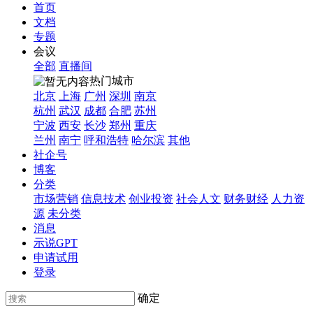
首页
文档
专题
会议
全部
直播间
热门城市
北京
上海
广州
深圳
南京
杭州
武汉
成都
合肥
苏州
宁波
西安
长沙
郑州
重庆
兰州
南宁
呼和浩特
哈尔滨
其他
社企号
博客
分类
市场营销
信息技术
创业投资
社会人文
财务财经
人力资
源
未分类
消息
示说GPT
申请试用
登录
确定