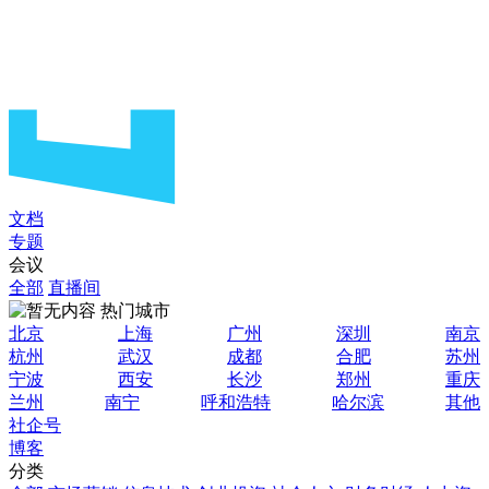
文档
专题
会议
全部
直播间
热门城市
北京
上海
广州
深圳
南京
杭州
武汉
成都
合肥
苏州
宁波
西安
长沙
郑州
重庆
兰州
南宁
呼和浩特
哈尔滨
其他
社企号
博客
分类