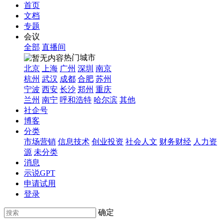
首页
文档
专题
会议
全部
直播间
热门城市
北京
上海
广州
深圳
南京
杭州
武汉
成都
合肥
苏州
宁波
西安
长沙
郑州
重庆
兰州
南宁
呼和浩特
哈尔滨
其他
社企号
博客
分类
市场营销
信息技术
创业投资
社会人文
财务财经
人力资
源
未分类
消息
示说GPT
申请试用
登录
确定