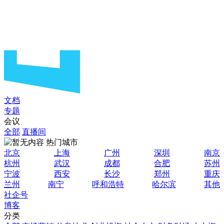
文档
专题
会议
全部
直播间
热门城市
北京
上海
广州
深圳
南京
杭州
武汉
成都
合肥
苏州
宁波
西安
长沙
郑州
重庆
兰州
南宁
呼和浩特
哈尔滨
其他
社企号
博客
分类