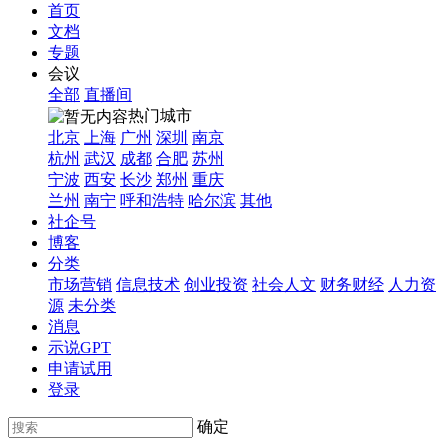
首页
文档
专题
会议
全部
直播间
热门城市
北京
上海
广州
深圳
南京
杭州
武汉
成都
合肥
苏州
宁波
西安
长沙
郑州
重庆
兰州
南宁
呼和浩特
哈尔滨
其他
社企号
博客
分类
市场营销
信息技术
创业投资
社会人文
财务财经
人力资
源
未分类
消息
示说GPT
申请试用
登录
确定