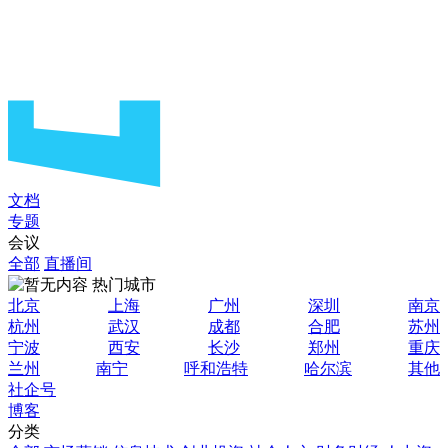
文档
专题
会议
全部
直播间
热门城市
北京
上海
广州
深圳
南京
杭州
武汉
成都
合肥
苏州
宁波
西安
长沙
郑州
重庆
兰州
南宁
呼和浩特
哈尔滨
其他
社企号
博客
分类