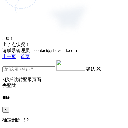
500！
出了点状况！
请联系管理员：contact@slidestalk.com
上一页
首页
确认
3
秒后跳转登录页面
去登陆
删除
×
确定删除吗？