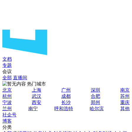
文档
专题
会议
全部
直播间
热门城市
北京
上海
广州
深圳
南京
杭州
武汉
成都
合肥
苏州
宁波
西安
长沙
郑州
重庆
兰州
南宁
呼和浩特
哈尔滨
其他
社企号
博客
分类