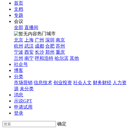
首页
文档
专题
会议
全部
直播间
热门城市
北京
上海
广州
深圳
南京
杭州
武汉
成都
合肥
苏州
宁波
西安
长沙
郑州
重庆
兰州
南宁
呼和浩特
哈尔滨
其他
社企号
博客
分类
市场营销
信息技术
创业投资
社会人文
财务财经
人力资
源
未分类
消息
示说GPT
申请试用
登录
确定