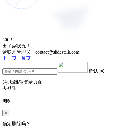
500！
出了点状况！
请联系管理员：contact@slidestalk.com
上一页
首页
确认
3
秒后跳转登录页面
去登陆
删除
×
确定删除吗？