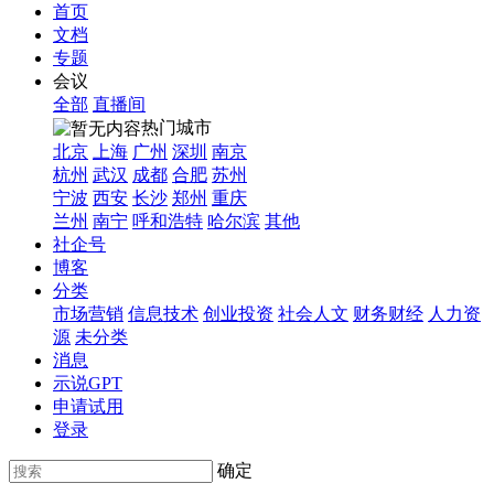
首页
文档
专题
会议
全部
直播间
热门城市
北京
上海
广州
深圳
南京
杭州
武汉
成都
合肥
苏州
宁波
西安
长沙
郑州
重庆
兰州
南宁
呼和浩特
哈尔滨
其他
社企号
博客
分类
市场营销
信息技术
创业投资
社会人文
财务财经
人力资
源
未分类
消息
示说GPT
申请试用
登录
确定