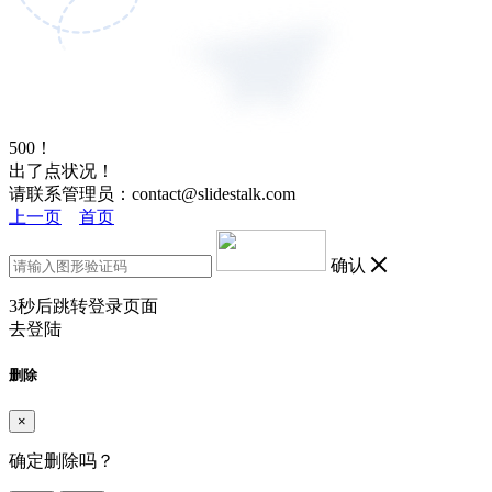
500！
出了点状况！
请联系管理员：contact@slidestalk.com
上一页
首页
确认
3
秒后跳转登录页面
去登陆
删除
×
确定删除吗？