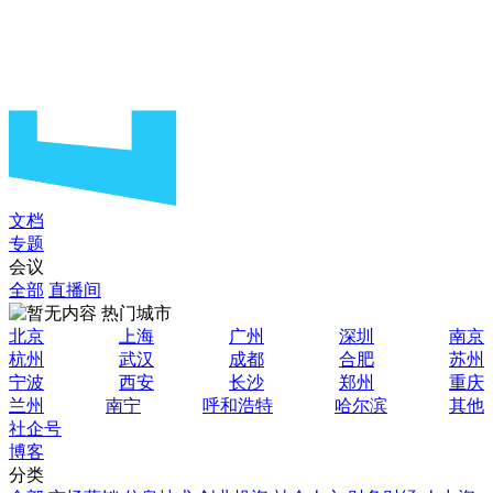
文档
专题
会议
全部
直播间
热门城市
北京
上海
广州
深圳
南京
杭州
武汉
成都
合肥
苏州
宁波
西安
长沙
郑州
重庆
兰州
南宁
呼和浩特
哈尔滨
其他
社企号
博客
分类