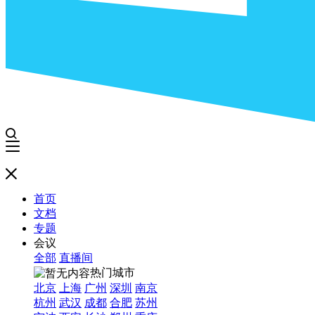
首页
文档
专题
会议
全部
直播间
热门城市
北京
上海
广州
深圳
南京
杭州
武汉
成都
合肥
苏州