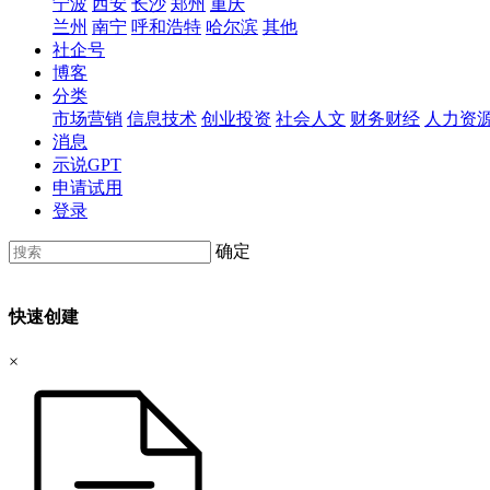
宁波
西安
长沙
郑州
重庆
兰州
南宁
呼和浩特
哈尔滨
其他
社企号
博客
分类
市场营销
信息技术
创业投资
社会人文
财务财经
人力资
消息
示说GPT
申请试用
登录
确定
快速创建
×