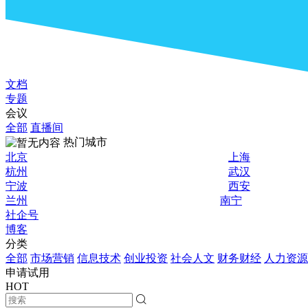
文档
专题
会议
全部
直播间
热门城市
北京
上海
杭州
武汉
宁波
西安
兰州
南宁
社企号
博客
分类
全部
市场营销
信息技术
创业投资
社会人文
财务财经
人力资源
申请试用
HOT