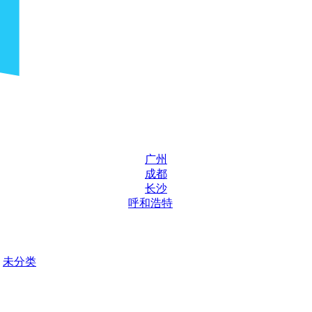
广州
成都
长沙
呼和浩特
未分类