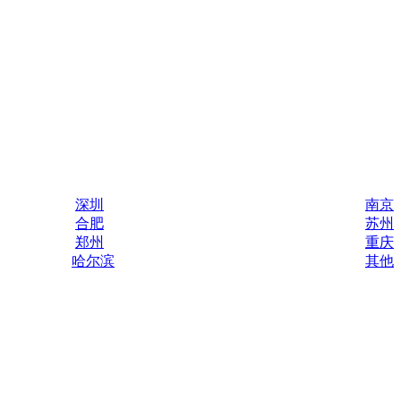
深圳
南京
合肥
苏州
郑州
重庆
哈尔滨
其他