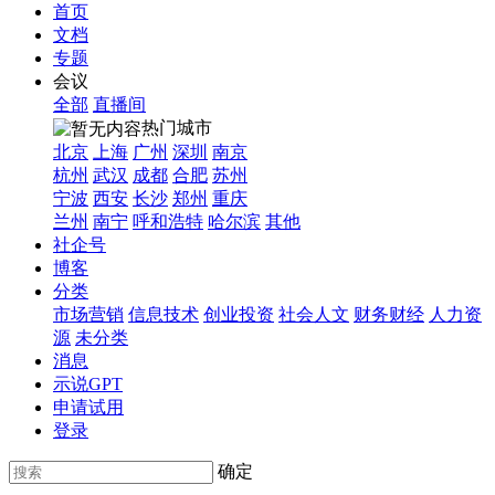
首页
文档
专题
会议
全部
直播间
热门城市
北京
上海
广州
深圳
南京
杭州
武汉
成都
合肥
苏州
宁波
西安
长沙
郑州
重庆
兰州
南宁
呼和浩特
哈尔滨
其他
社企号
博客
分类
市场营销
信息技术
创业投资
社会人文
财务财经
人力资
源
未分类
消息
示说GPT
申请试用
登录
确定