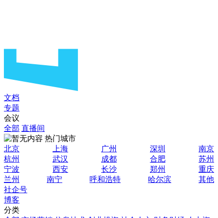
文档
专题
会议
全部
直播间
热门城市
北京
上海
广州
深圳
南京
杭州
武汉
成都
合肥
苏州
宁波
西安
长沙
郑州
重庆
兰州
南宁
呼和浩特
哈尔滨
其他
社企号
博客
分类