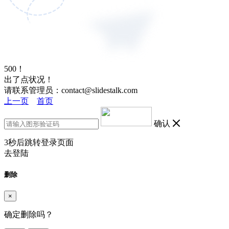
500！
出了点状况！
请联系管理员：contact@slidestalk.com
上一页
首页
确认
3
秒后跳转登录页面
去登陆
删除
×
确定删除吗？