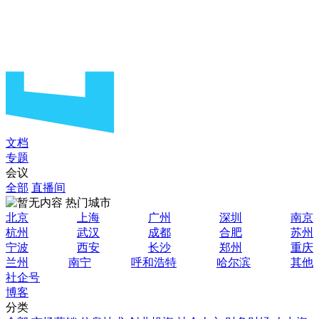
文档
专题
会议
全部
直播间
热门城市
北京
上海
广州
深圳
南京
杭州
武汉
成都
合肥
苏州
宁波
西安
长沙
郑州
重庆
兰州
南宁
呼和浩特
哈尔滨
其他
社企号
博客
分类