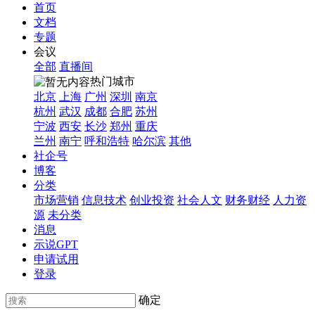
首页
文档
专题
会议
全部
直播间
热门城市
北京
上海
广州
深圳
南京
杭州
武汉
成都
合肥
苏州
宁波
西安
长沙
郑州
重庆
兰州
南宁
呼和浩特
哈尔滨
其他
社企号
博客
分类
市场营销
信息技术
创业投资
社会人文
财务财经
人力资
源
未分类
消息
示说GPT
申请试用
登录
确定