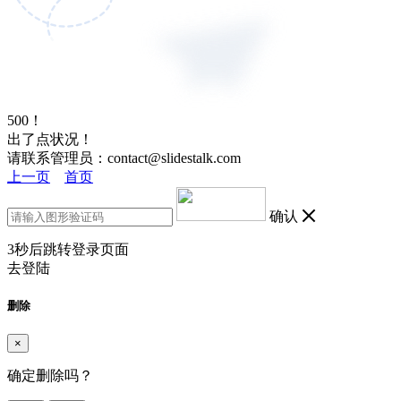
500！
出了点状况！
请联系管理员：contact@slidestalk.com
上一页
首页
确认
3
秒后跳转登录页面
去登陆
删除
×
确定删除吗？