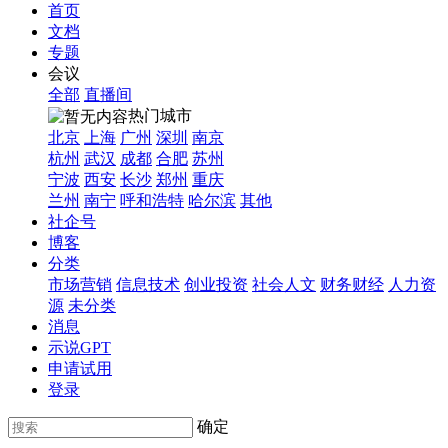
首页
文档
专题
会议
全部
直播间
热门城市
北京
上海
广州
深圳
南京
杭州
武汉
成都
合肥
苏州
宁波
西安
长沙
郑州
重庆
兰州
南宁
呼和浩特
哈尔滨
其他
社企号
博客
分类
市场营销
信息技术
创业投资
社会人文
财务财经
人力资
源
未分类
消息
示说GPT
申请试用
登录
确定