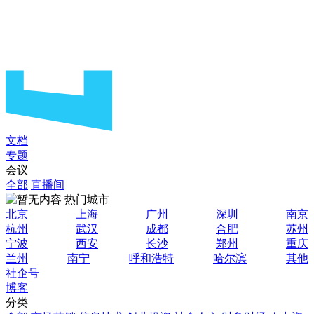
文档
专题
会议
全部
直播间
热门城市
北京
上海
广州
深圳
南京
杭州
武汉
成都
合肥
苏州
宁波
西安
长沙
郑州
重庆
兰州
南宁
呼和浩特
哈尔滨
其他
社企号
博客
分类