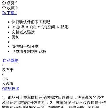
点赞
0
收藏
0
下载 3
快召唤伙伴们来围观吧
微博
QQ
QQ空间
贴吧
文档嵌入链接
复制
微信扫一扫分享
已成功复制到剪贴板
自动驾驶
/
发布于
/
176
人观看
#信息技术
1、市场对于整车敏捷开发的需求日益迫切，快速高效的迭代
及验证才 能缩短开发周期； 2、整车研发已经不仅仅局限于传
统架构及物理性能的开发，智能驾驶、 智能座舱、主动安