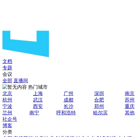
文档
专题
会议
全部
直播间
热门城市
北京
上海
广州
深圳
南京
杭州
武汉
成都
合肥
苏州
宁波
西安
长沙
郑州
重庆
兰州
南宁
呼和浩特
哈尔滨
其他
社企号
博客
分类