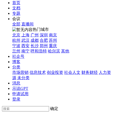
首页
文档
专题
会议
全部
直播间
热门城市
北京
上海
广州
深圳
南京
杭州
武汉
成都
合肥
苏州
宁波
西安
长沙
郑州
重庆
兰州
南宁
呼和浩特
哈尔滨
其他
社企号
博客
分类
市场营销
信息技术
创业投资
社会人文
财务财经
人力资
源
未分类
消息
示说GPT
申请试用
登录
确定