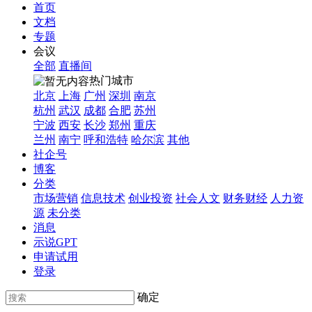
首页
文档
专题
会议
全部
直播间
热门城市
北京
上海
广州
深圳
南京
杭州
武汉
成都
合肥
苏州
宁波
西安
长沙
郑州
重庆
兰州
南宁
呼和浩特
哈尔滨
其他
社企号
博客
分类
市场营销
信息技术
创业投资
社会人文
财务财经
人力资
源
未分类
消息
示说GPT
申请试用
登录
确定