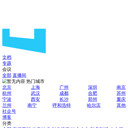
文档
专题
会议
全部
直播间
热门城市
北京
上海
广州
深圳
南京
杭州
武汉
成都
合肥
苏州
宁波
西安
长沙
郑州
重庆
兰州
南宁
呼和浩特
哈尔滨
其他
社企号
博客
分类