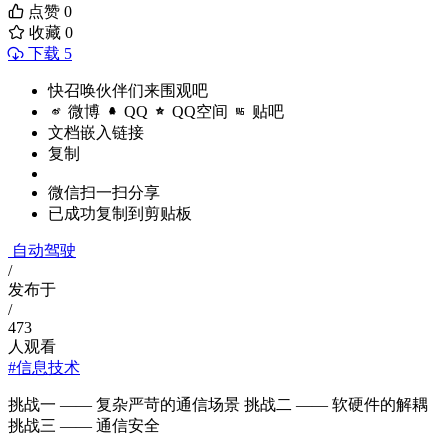
点赞
0
收藏
0
下载 5
快召唤伙伴们来围观吧
微博
QQ
QQ空间
贴吧
文档嵌入链接
复制
微信扫一扫分享
已成功复制到剪贴板
自动驾驶
/
发布于
/
473
人观看
#信息技术
挑战一 —— 复杂严苛的通信场景 挑战二 —— 软硬件的解耦
挑战三 —— 通信安全