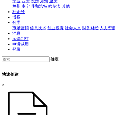
宁波
西安
长沙
郑州
重庆
兰州
南宁
呼和浩特
哈尔滨
其他
社企号
博客
分类
市场营销
信息技术
创业投资
社会人文
财务财经
人力资
消息
示说GPT
申请试用
登录
确定
快速创建
×