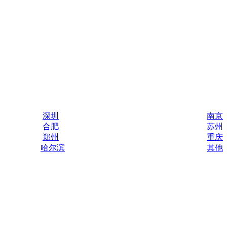
深圳
南京
合肥
苏州
郑州
重庆
哈尔滨
其他