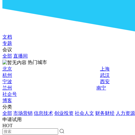
文档
专题
会议
全部
直播间
热门城市
北京
上海
杭州
武汉
宁波
西安
兰州
南宁
社企号
博客
分类
全部
市场营销
信息技术
创业投资
社会人文
财务财经
人力资源
申请试用
HOT