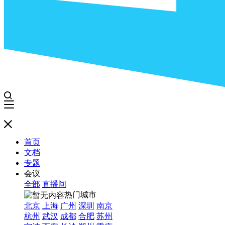
首页
文档
专题
会议
全部
直播间
热门城市
北京
上海
广州
深圳
南京
杭州
武汉
成都
合肥
苏州