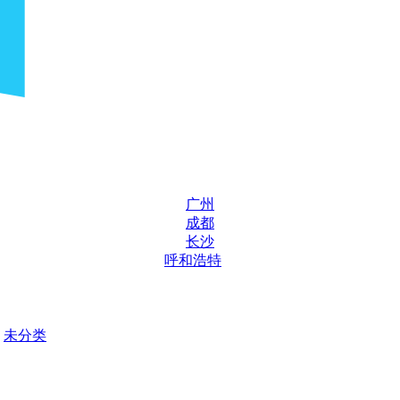
广州
成都
长沙
呼和浩特
未分类