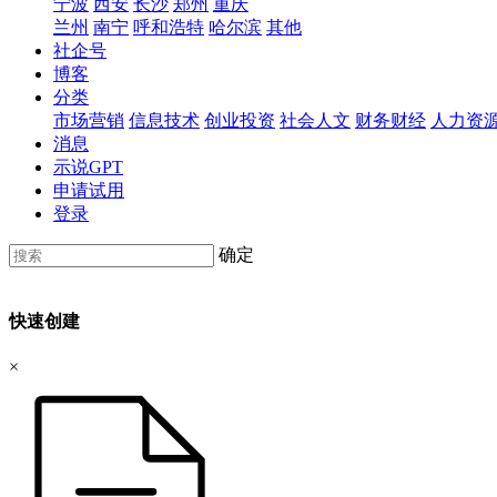
宁波
西安
长沙
郑州
重庆
兰州
南宁
呼和浩特
哈尔滨
其他
社企号
博客
分类
市场营销
信息技术
创业投资
社会人文
财务财经
人力资
消息
示说GPT
申请试用
登录
确定
快速创建
×