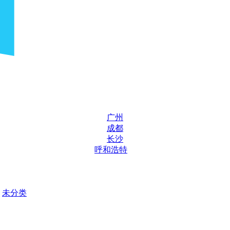
广州
成都
长沙
呼和浩特
未分类