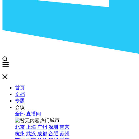
首页
文档
专题
会议
全部
直播间
热门城市
北京
上海
广州
深圳
南京
杭州
武汉
成都
合肥
苏州