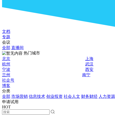
文档
专题
会议
全部
直播间
热门城市
北京
上海
杭州
武汉
宁波
西安
兰州
南宁
社企号
博客
分类
全部
市场营销
信息技术
创业投资
社会人文
财务财经
人力资源
申请试用
HOT