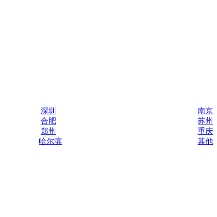
深圳
南京
合肥
苏州
郑州
重庆
哈尔滨
其他