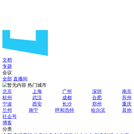
文档
专题
会议
全部
直播间
热门城市
北京
上海
广州
深圳
南京
杭州
武汉
成都
合肥
苏州
宁波
西安
长沙
郑州
重庆
兰州
南宁
呼和浩特
哈尔滨
其他
社企号
博客
分类