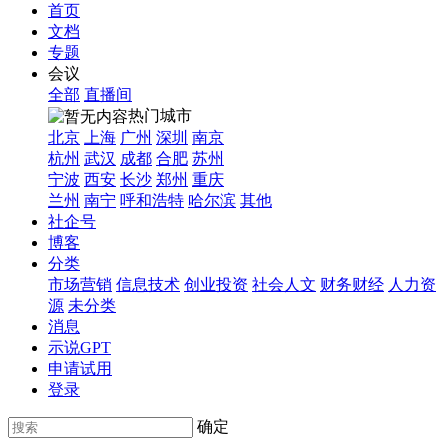
首页
文档
专题
会议
全部
直播间
热门城市
北京
上海
广州
深圳
南京
杭州
武汉
成都
合肥
苏州
宁波
西安
长沙
郑州
重庆
兰州
南宁
呼和浩特
哈尔滨
其他
社企号
博客
分类
市场营销
信息技术
创业投资
社会人文
财务财经
人力资
源
未分类
消息
示说GPT
申请试用
登录
确定