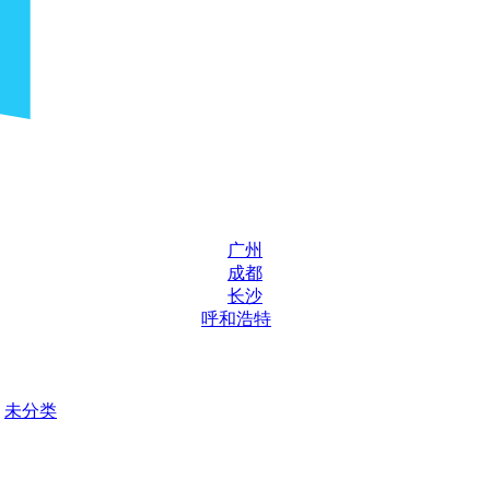
广州
成都
长沙
呼和浩特
未分类