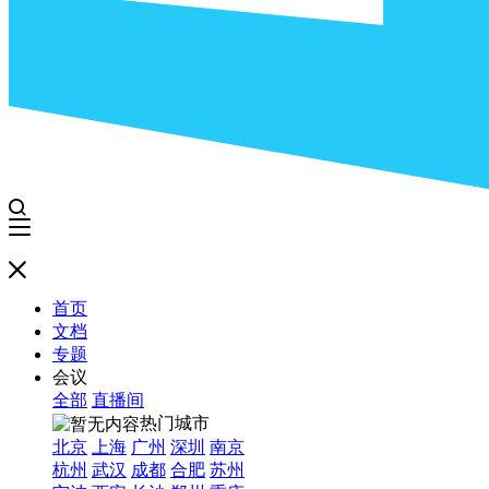
首页
文档
专题
会议
全部
直播间
热门城市
北京
上海
广州
深圳
南京
杭州
武汉
成都
合肥
苏州