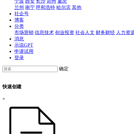
宁波
西安
长沙
郑州
重庆
兰州
南宁
呼和浩特
哈尔滨
其他
社企号
博客
分类
市场营销
信息技术
创业投资
社会人文
财务财经
人力资
消息
示说GPT
申请试用
登录
确定
快速创建
×