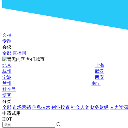
文档
专题
会议
全部
直播间
热门城市
北京
上海
杭州
武汉
宁波
西安
兰州
南宁
社企号
博客
分类
全部
市场营销
信息技术
创业投资
社会人文
财务财经
人力资源
申请试用
HOT