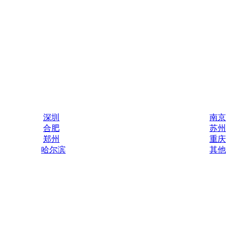
深圳
南京
合肥
苏州
郑州
重庆
哈尔滨
其他