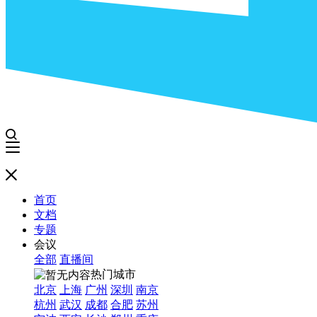
首页
文档
专题
会议
全部
直播间
热门城市
北京
上海
广州
深圳
南京
杭州
武汉
成都
合肥
苏州