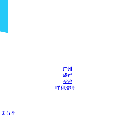
广州
成都
长沙
呼和浩特
未分类