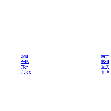
深圳
南京
合肥
苏州
郑州
重庆
哈尔滨
其他