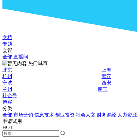
文档
专题
会议
全部
直播间
热门城市
北京
上海
杭州
武汉
宁波
西安
兰州
南宁
社企号
博客
分类
全部
市场营销
信息技术
创业投资
社会人文
财务财经
人力资源
申请试用
HOT