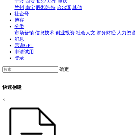
宁波
西安
长沙
郑州
重庆
兰州
南宁
呼和浩特
哈尔滨
其他
社企号
博客
分类
市场营销
信息技术
创业投资
社会人文
财务财经
人力资
消息
示说GPT
申请试用
登录
确定
快速创建
×