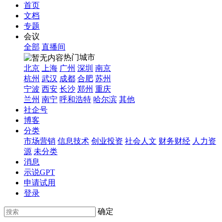
首页
文档
专题
会议
全部
直播间
热门城市
北京
上海
广州
深圳
南京
杭州
武汉
成都
合肥
苏州
宁波
西安
长沙
郑州
重庆
兰州
南宁
呼和浩特
哈尔滨
其他
社企号
博客
分类
市场营销
信息技术
创业投资
社会人文
财务财经
人力资
源
未分类
消息
示说GPT
申请试用
登录
确定