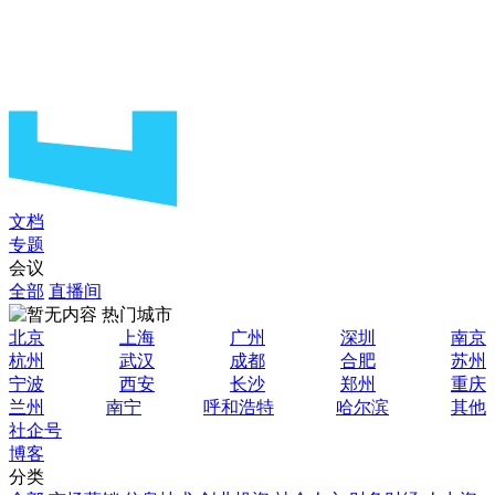
文档
专题
会议
全部
直播间
热门城市
北京
上海
广州
深圳
南京
杭州
武汉
成都
合肥
苏州
宁波
西安
长沙
郑州
重庆
兰州
南宁
呼和浩特
哈尔滨
其他
社企号
博客
分类