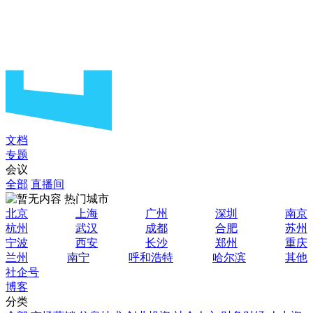
文档
专题
会议
全部
直播间
热门城市
北京
上海
广州
深圳
南京
杭州
武汉
成都
合肥
苏州
宁波
西安
长沙
郑州
重庆
兰州
南宁
呼和浩特
哈尔滨
其他
社企号
博客
分类