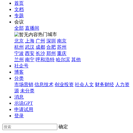
首页
文档
专题
会议
全部
直播间
热门城市
北京
上海
广州
深圳
南京
杭州
武汉
成都
合肥
苏州
宁波
西安
长沙
郑州
重庆
兰州
南宁
呼和浩特
哈尔滨
其他
社企号
博客
分类
市场营销
信息技术
创业投资
社会人文
财务财经
人力资
源
未分类
消息
示说GPT
申请试用
登录
确定