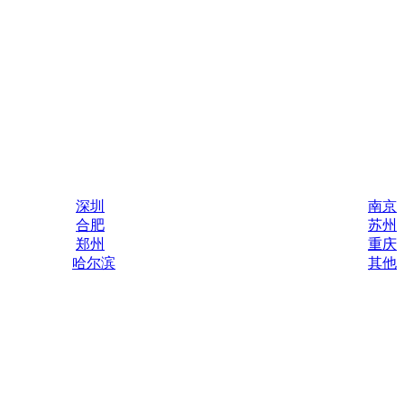
深圳
南京
合肥
苏州
郑州
重庆
哈尔滨
其他