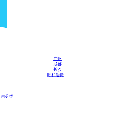
广州
成都
长沙
呼和浩特
未分类