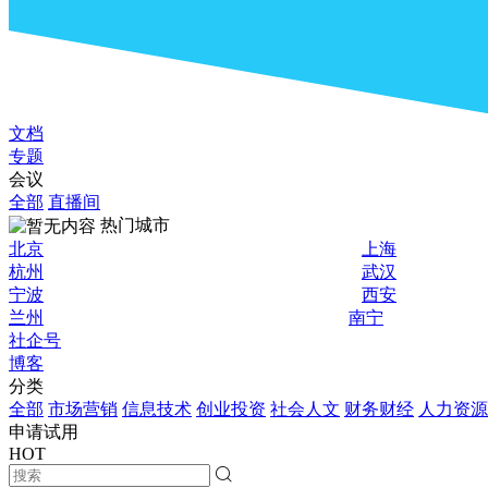
文档
专题
会议
全部
直播间
热门城市
北京
上海
杭州
武汉
宁波
西安
兰州
南宁
社企号
博客
分类
全部
市场营销
信息技术
创业投资
社会人文
财务财经
人力资源
申请试用
HOT