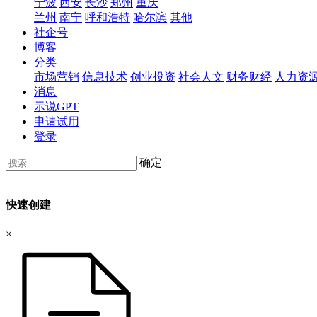
宁波
西安
长沙
郑州
重庆
兰州
南宁
呼和浩特
哈尔滨
其他
社企号
博客
分类
市场营销
信息技术
创业投资
社会人文
财务财经
人力资
消息
示说GPT
申请试用
登录
确定
快速创建
×