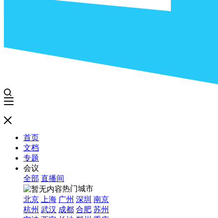
首页
文档
专题
会议
全部
直播间
热门城市
北京
上海
广州
深圳
南京
杭州
武汉
成都
合肥
苏州